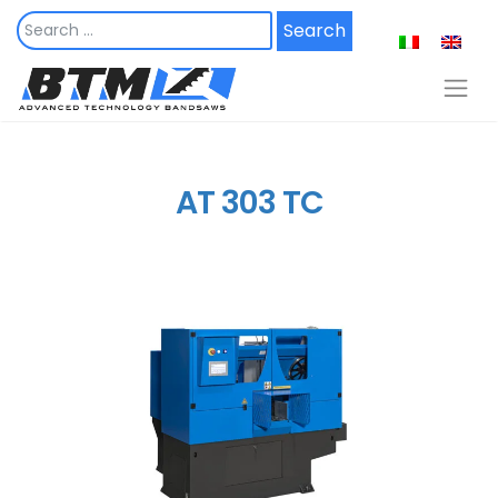
Skip
to
content
AT 303 TC