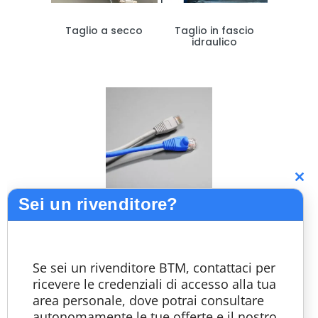
Taglio a secco
Taglio in fascio
idraulico
C
Sei un rivenditore?
th
Teleassistenza
m
Se sei un rivenditore BTM, contattaci per
ricevere le credenziali di accesso alla tua
area personale, dove potrai consultare
ACCESSORI PER RULLIERE
autonomamente le tue offerte e il nostro