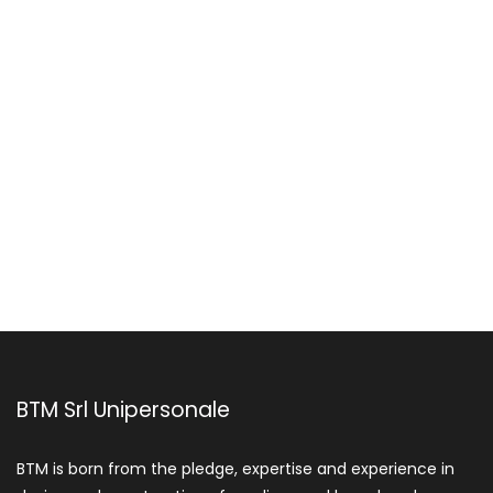
BTM Srl Unipersonale
BTM is born from the pledge, expertise and experience in