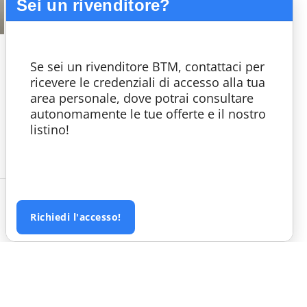
Sei un rivenditore?
th
m
Taglio in fascio
Teleassistenza
Se sei un rivenditore BTM, contattaci per
idraulico
ricevere le credenziali di accesso alla tua
area personale, dove potrai consultare
autonomamente le tue offerte e il nostro
listino!
Richiedi l'accesso!