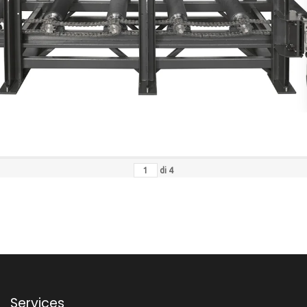
di
4
Services