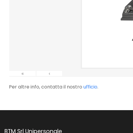
«
‹
Per altre info, contatta il nostro
ufficio
.
BTM Srl Unipersonale