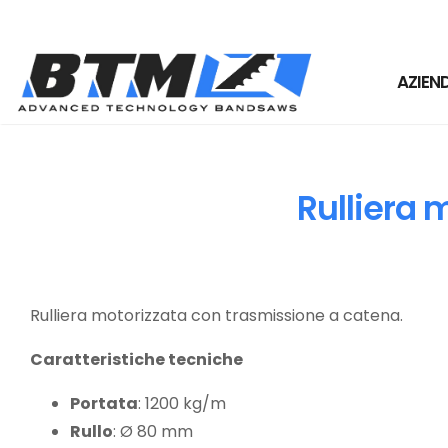
Skip
to
content
AZIEN
Rulliera 
Rulliera motorizzata con trasmissione a catena.
Caratteristiche tecniche
Portata
: 1200 kg/m
Rullo
: Ø 80 mm